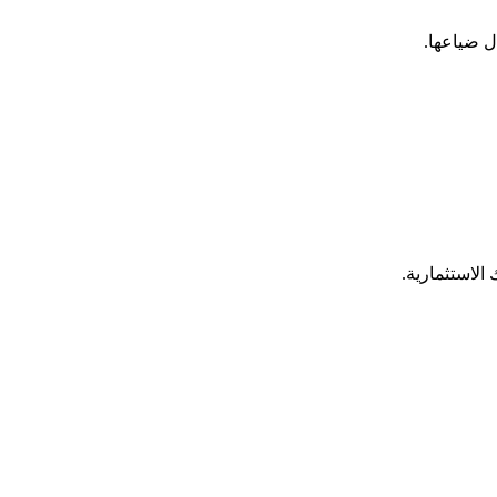
ل ضياعها.
 الاستثمارية.