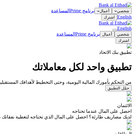
برنامج Prime
المساعدة
شخصي
أعمال
English
اشترك
English
برنامج Prime
المساعدة
شخصي
أعمال
اشترك
تطبيق بنك الاتحاد
تطبيق واحد لكل معاملاتك
من التحكم بأمورك المالية اليومية، وحتى التخطيط لأهدافك المستقبلي
حمّل التطبيق
الائتمان
احصل على المال عندما تحتاجه
لديك مصاريف طارئة؟ احصل على المال الذي تحتاجه لتغطية نفقاتك غي
البطاقات